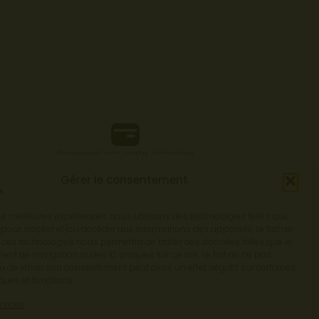
Paiement par carte bancaire
sécurisé via Click and Pay
Gérer le consentement
 les meilleures expériences, nous utilisons des technologies telles que
 pour stocker et/ou accéder aux informations des appareils. Le fait de
 ces technologies nous permettra de traiter des données telles que le
t de navigation ou les ID uniques sur ce site. Le fait de ne pas
u de retirer son consentement peut avoir un effet négatif sur certaines
Contact
CGV
iques et fonctions.
ervices