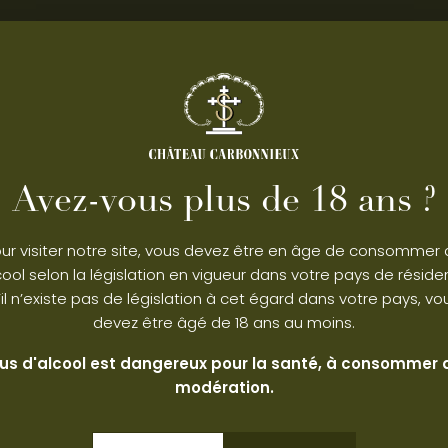
LA CRO
EUX
DE CA
BLANC
É DE GRAVES
GRAND VIN 
Pessac-Léogn
Avez-vous plus de 18 ans ?
2024
120,00
ur visiter notre site, vous devez être en âge de consommer
illes
Caisse bois de
lcool selon la législation en vigueur dans votre pays de réside
eille de 1.5L
Soit 20.00€ 
’il n’existe pas de législation à cet égard dans votre pays, vo
devez être âgé de 18 ans au moins.
us d'alcool est dangereux pour la santé, à consommer
modération.
-
+
R AU PANIER
A
CE VIN
DÉCOU