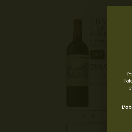
CHÂTEAU
CARBONNI
ROUGE
GRAND CRU CLASS
Pessac-Léognan
2020
255,00
€
TTC
Po
Caisse bois de 3 boute
l’a
Soit 85.00€ la bout
S
L’ab
-
+
AJOUTE
DÉCOUVRIR 