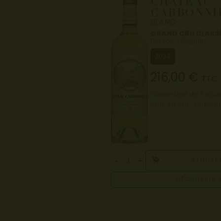
CHÂTEAU
CARBONNI
BLANC
GRAND CRU CLASS
Pessac-Léognan
2024
216,00
€
TTC
Caisse bois de 6 boute
Soit 36.00€ la bout
-
+
AJOUTE
DÉCOUVRIR 