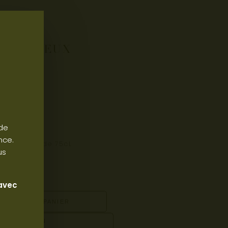
IX
RBONNIEUX
DE GRAVES
an
€
TTC
 de
 6 bouteilles
nce.
la bouteille de 75cL
us
 avec
JOUTER AU PANIER
VRIR CE VIN