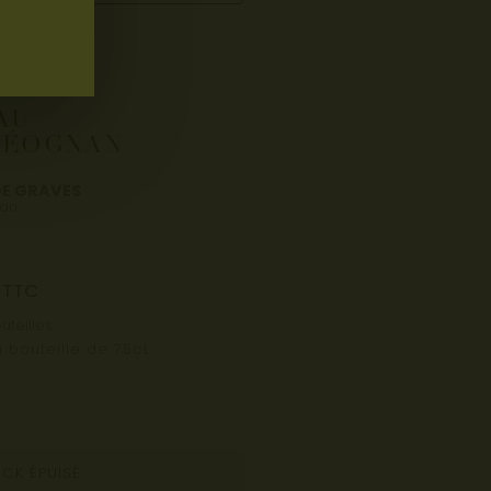
AU
LÉOGNAN
DE GRAVES
an
TTC
uteilles
a bouteille de 75cL
CK ÉPUISÉ