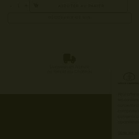
-
+
AJOUTER AU PANIER
DÉCOUVRIR CE VIN
Livraison en France
ou Retrait au Château
Pour offrir
les cookies
consentir à
comportemen
consentir o
caractérist
Gérer les s