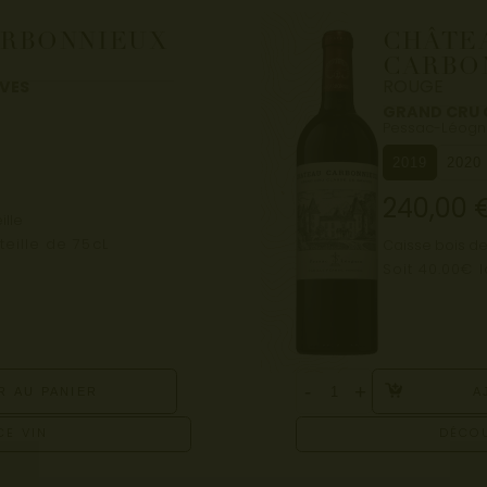
ARBONNIEUX
CHÂTE
CARBO
ROUGE
AVES
GRAND CRU 
Pessac-Léogn
2019
2020
240,00
ille
teille de 75cL
Caisse bois de
Soit 40.00€ 
-
+
R AU PANIER
A
CE VIN
DÉCOU