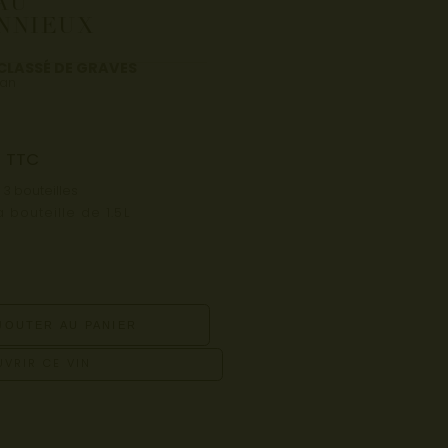
AU
NNIEUX
CLASSÉ DE GRAVES
an
TTC
 3 bouteilles
a bouteille de 1.5L
JOUTER AU PANIER
VRIR CE VIN