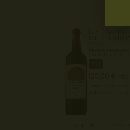
LA CROIX
DE CARBO
ROUGE
GRAND VIN DE GR
Pessac-Léognan
2021
120,00
€
TTC
Caisse bois de 6 boute
Soit 20.00€ la bout
-
+
AJOUTE