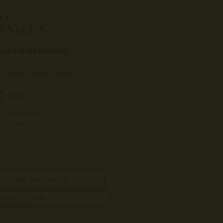
AU
NNIEUX
CLASSÉ DE GRAVES
an
2021
2022
2023
€
TTC
 6 bouteilles
la bouteille de 75cL
JOUTER AU PANIER
VRIR CE VIN