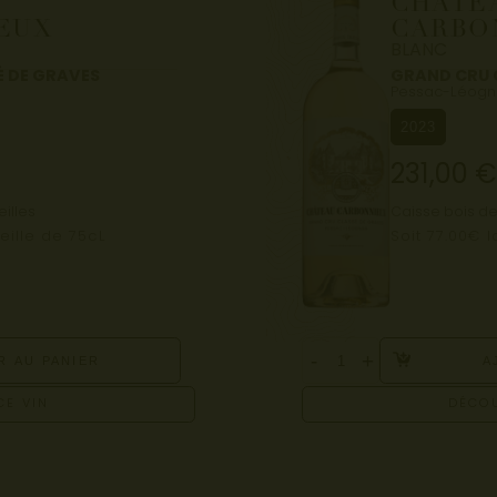
CHÂTE
EUX
CARBO
BLANC
É DE GRAVES
GRAND CRU 
Pessac-Léogn
2023
231,00
€
illes
Caisse bois de
eille de 75cL
Soit 77.00€ l
-
+
R AU PANIER
A
CE VIN
DÉCOU