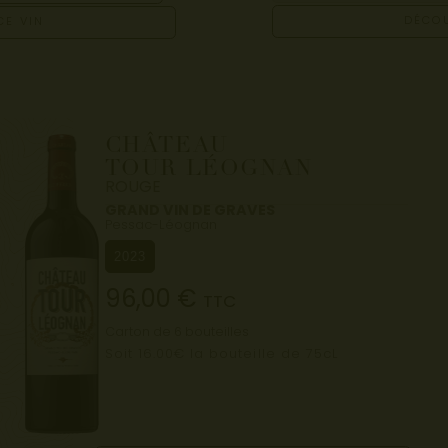
DÉCOU
CE VIN
CHÂTEAU
TOUR LÉOGNAN
ROUGE
GRAND VIN DE GRAVES
Pessac-Léognan
2023
96,00
€
TTC
Carton de 6 bouteilles
Soit 16.00€ la bouteille de 75cL