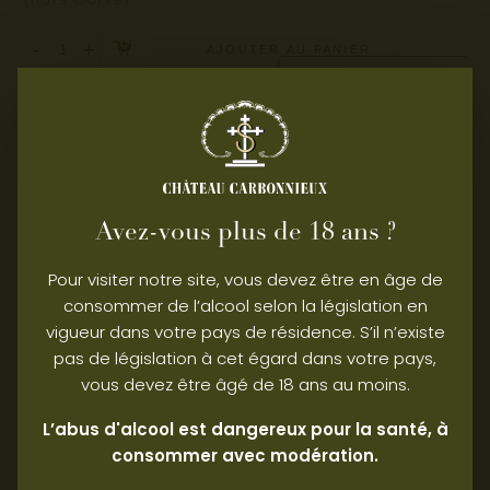
(hors Corse)
-
+
AJOUTER AU PANIER
Élevage :
10 mois en barrique avec ¼ de barriques de neuves et 2
ans en bouteille au château
Assemblage :
100% sémillon - vieilles vignes
Avez-vous plus de 18 ans ?
% Vol :
13°
Pour visiter notre site, vous devez être en âge de
consommer de l’alcool selon la législation en
Millésime 2020 :
vigueur dans votre pays de résidence. S’il n’existe
Le millésime 2020 est un millésime précoce issu d’un bel
pas de législation à cet égard dans votre pays,
été ensoleillé. Les conditions de vendanges ont été
propices à l’obtention d’un grand millésime. Ce vin
vous devez être âgé de 18 ans au moins.
impressionne par sa délicatesse et sa complexité. Au nez,
des notes d’agrumes, d’amandes fraîches et de fleurs
blanches s’épanouissent tout en délicatesse. En bouche,
L’abus d'alcool est dangereux pour la santé, à
le corps, onctueux et dense, est soutenu par une acidité
consommer avec modération.
remarquablement intégrée. L’ensemble est profond et
énergétique, très long et persistant.